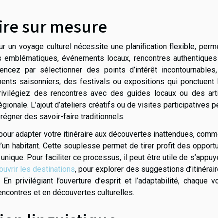
aire sur mesure
ur un voyage culturel nécessite une planification flexible, perm
es emblématiques, événements locaux, rencontres authentiques
encez par sélectionner des points d’intérêt incontournables,
nts saisonniers, des festivals ou expositions qui ponctuent l
 privilégiez des rencontres avec des guides locaux ou des art
égionale. L’ajout d’ateliers créatifs ou de visites participatives 
prégner des savoir-faire traditionnels.
e pour adapter votre itinéraire aux découvertes inattendues, com
d’un habitant. Cette souplesse permet de tirer profit des opport
unique. Pour faciliter ce processus, il peut être utile de s’appuy
uvrir les destinations
, pour explorer des suggestions d’itinérai
 En privilégiant l’ouverture d’esprit et l’adaptabilité, chaque 
encontres et en découvertes culturelles.