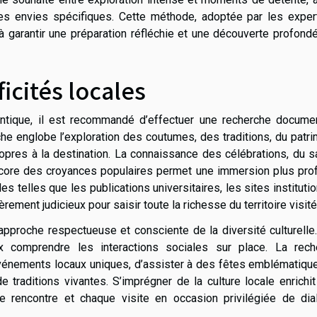
ses envies spécifiques. Cette méthode, adoptée par les exper
 à garantir une préparation réfléchie et une découverte profon
icités locales
entique, il est recommandé d’effectuer une recherche documen
che englobe l’exploration des coutumes, des traditions, du patr
opres à la destination. La connaissance des célébrations, du s
 encore des croyances populaires permet une immersion plus pr
s telles que les publications universitaires, les sites instituti
rement judicieux pour saisir toute la richesse du territoire visité
pproche respectueuse et consciente de la diversité culturelle
 comprendre les interactions sociales sur place. La rech
événements locaux uniques, d’assister à des fêtes emblématiqu
traditions vivantes. S’imprégner de la culture locale enrichit
e rencontre et chaque visite en occasion privilégiée de dia