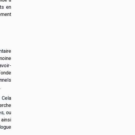
ts en
dément
taire
imoine
avoir-
ofonde
onnels
.
. Cela
erche
es, ou
 ainsi
logue