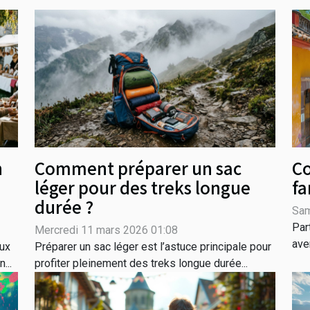
n
Comment préparer un sac
Co
léger pour des treks longue
fa
durée ?
Sam
Par
Mercredi 11 mars 2026 01:08
ave
ux
Préparer un sac léger est l’astuce principale pour
...
profiter pleinement des treks longue durée...