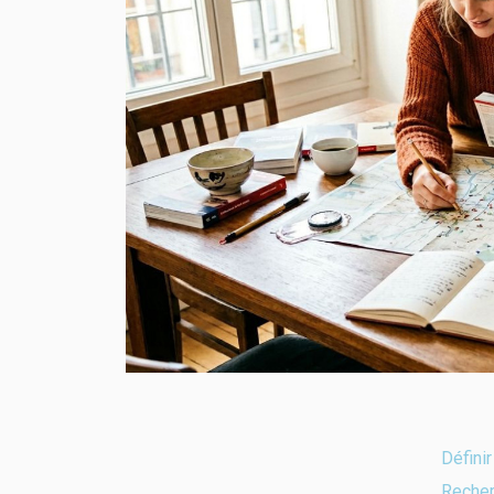
Défini
Recher