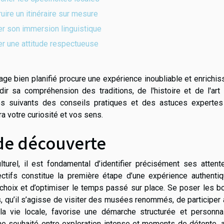
uire un itinéraire sur mesure
r son immersion linguistique
r une attitude respectueuse
age bien planifié procure une expérience inoubliable et enrichis
ir sa compréhension des traditions, de l'histoire et de l'art
es suivants des conseils pratiques et des astuces expertes
ra votre curiosité et vos sens.
 de découverte
ulturel, il est fondamental d’identifier précisément ses atten
ctifs constitue la première étape d’une expérience authentiq
s choix et d’optimiser le temps passé sur place. Se poser les 
, qu’il s’agisse de visiter des musées renommés, de participer
la vie locale, favorise une démarche structurée et personnal
hme souhaité entre exploration intense et moments de détente, 