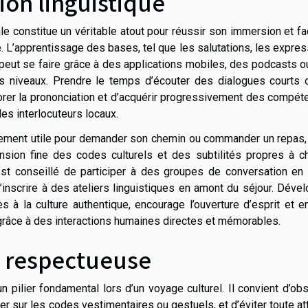
on linguistique
ale constitue un véritable atout pour réussir son immersion et fac
 L’apprentissage des bases, tel que les salutations, les expre
 peut se faire grâce à des applications mobiles, des podcasts 
es niveaux. Prendre le temps d’écouter des dialogues courts 
rer la prononciation et d’acquérir progressivement des compét
es interlocuteurs locaux.
eulement utile pour demander son chemin ou commander un repas
nsion fine des codes culturels et des subtilités propres à c
est conseillé de participer à des groupes de conversation en 
inscrire à des ateliers linguistiques en amont du séjour. Déve
s à la culture authentique, encourage l’ouverture d’esprit et en
âce à des interactions humaines directes et mémorables.
e respectueuse
pilier fondamental lors d’un voyage culturel. Il convient d’ob
r sur les codes vestimentaires ou gestuels, et d’éviter toute at