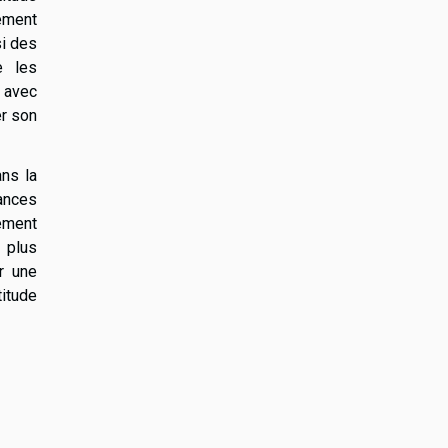
lement
si des
e les
l avec
er son
ns la
yances
ement
 plus
r une
titude