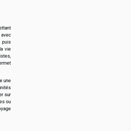
ettant
 avec
 puis
a vie
istes,
permet
me une
unités
er sur
res ou
voyage