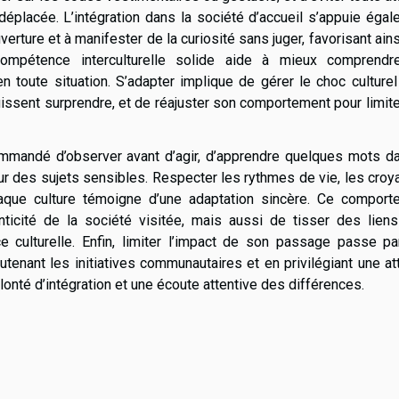
déplacée. L’intégration dans la société d’accueil s’appuie éga
erture et à manifester de la curiosité sans juger, favorisant ain
ompétence interculturelle solide aide à mieux comprendr
 toute situation. S’adapter implique de gérer le choc culture
issent surprendre, et de réajuster son comportement pour limit
ommandé d’observer avant d’agir, d’apprendre quelques mots da
sur des sujets sensibles. Respecter les rythmes de vie, les cro
haque culture témoigne d’une adaptation sincère. Ce comport
ticité de la société visitée, mais aussi de tisser des liens
e culturelle. Enfin, limiter l’impact de son passage passe pa
outenant les initiatives communautaires et en privilégiant une at
lonté d’intégration et une écoute attentive des différences.