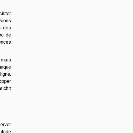
iliter
ssions
ou des
ou de
ences
, mais
haque
ligne,
lopper
richit
server
titude